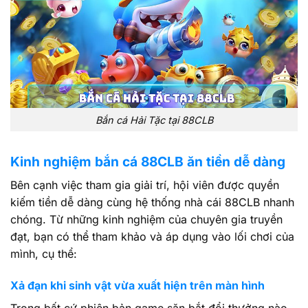
Bắn cá Hải Tặc tại 88CLB
Kinh nghiệm bắn cá 88CLB ăn tiền dễ dàng
Bên cạnh việc tham gia giải trí, hội viên được quyền
kiếm tiền dễ dàng cùng hệ thống nhà cái 88CLB nhanh
chóng. Từ những kinh nghiệm của chuyên gia truyền
đạt, bạn có thể tham khảo và áp dụng vào lối chơi của
mình, cụ thể:
Xả đạn khi sinh vật vừa xuất hiện trên màn hình
Trong bất cứ phiên bản game săn bắt đổi thưởng nào,