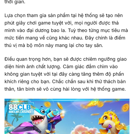
thời gian.
Lựa chọn tham gia sản phẩm tại hệ thống sẽ tạo nên
phút giây chơi game tuyệt vời, mọi người được thả
mình vào đại dương bao la. Tuỳ theo từng mục tiêu mà
mức tiền mang về cũng khác nhau. Đây chính là điểm
thú vị mà bộ môn này mang lại cho tay săn.
Điều quan trọng hơn, bạn sẽ được chiêm ngưỡng giao
diện hình ảnh chất lượng. Cảm giác đắm chìm vào
không gian tuyệt vời tại đây càng tăng thêm độ phấn
khích riêng cho bạn. Chắc chắn sau khi thử thách bản
thân, tân binh sẽ vô cùng hài lòng với hệ thống game.