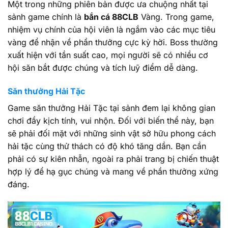
Một trong những phiên bản được ưa chuộng nhất tại
sảnh game chính là
bắn cá 88CLB
Vàng. Trong game,
nhiệm vụ chính của hội viên là ngắm vào các mục tiêu
vàng để nhận về phần thưởng cực kỳ hời. Boss thường
xuất hiện với tần suất cao, mọi người sẽ có nhiều cơ
hội săn bắt được chúng và tích luỹ điểm dễ dàng.
Săn thưởng Hải Tặc
Game săn thưởng Hải Tặc tại sảnh đem lại không gian
chơi đầy kịch tính, vui nhộn. Đối với biến thể này, bạn
sẽ phải đối mặt với những sinh vật sở hữu phong cách
hải tặc cùng thử thách có độ khó tăng dần. Bạn cần
phải có sự kiên nhẫn, ngoài ra phải trang bị chiến thuật
hợp lý để hạ gục chúng và mang về phần thưởng xứng
đáng.