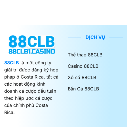
88CLB
–
Cực
Tặng
Phần
Kỳ
66K
Thưởng
Thú
–
100%
Vị
Chương
Vốn
Trình
Nạp
Khuyến
Mãi
DỊCH VỤ
Siêu
Thú
Vị
Thể thao 88CLB
88CLB
là một công ty
Casino 88CLB
giải trí được đăng ký hợp
pháp ở Costa Rica, tất cả
Xổ số 88CLB
các hoạt động kinh
Bắn Cá 88CLB
doanh cá cược đều tuân
theo hiệp ước cá cược
của chính phủ Costa
Rica.