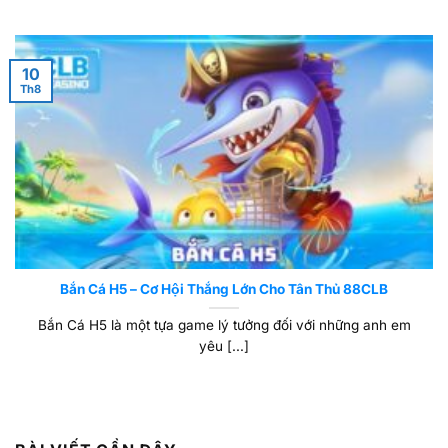
10
Th8
Bắn Cá H5 – Cơ Hội Thắng Lớn Cho Tân Thủ 88CLB
Bắn Cá H5 là một tựa game lý tưởng đối với những anh em
yêu [...]