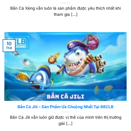
Bắn Cá Xèng vẫn luôn là sản phẩm được yêu thích nhất khi
tham gia [...]
10
Th8
Bắn Cá Jili – Sản Phẩm Ưa Chuộng Nhất Tại 88CLB
Bắn Cá Jili vẫn luôn giữ được vị thế của mình trên thị trường
giải [...]