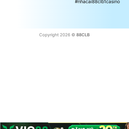
#nhacai88clb1casino
Copyright 2026 ©
88CLB