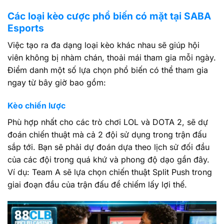
Các loại kèo cược phổ biến có mặt tại SABA
Esports
Việc tạo ra đa dạng loại kèo khác nhau sẽ giúp hội
viên không bị nhàm chán, thoải mái tham gia mỗi ngày.
Điểm danh một số lựa chọn phổ biến có thể tham gia
ngay từ bây giờ bao gồm:
Kèo chiến lược
Phù hợp nhất cho các trò chơi LOL và DOTA 2, sẽ dự
đoán chiến thuật mà cả 2 đội sử dụng trong trận đấu
sắp tới. Bạn sẽ phải dự đoán dựa theo lịch sử đối đầu
của các đội trong quá khứ và phong độ dạo gần đây.
Ví dụ: Team A sẽ lựa chọn chiến thuật Split Push trong
giai đoạn đầu của trận đấu để chiếm lấy lợi thế.