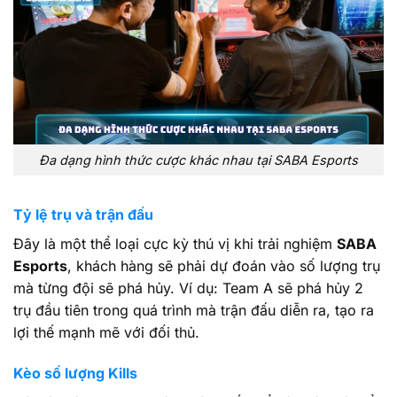
Đa dạng hình thức cược khác nhau tại SABA Esports
Tỷ lệ trụ và trận đấu
Đây là một thể loại cực kỳ thú vị khi trải nghiệm
SABA
Esports
, khách hàng sẽ phải dự đoán vào số lượng trụ
mà từng đội sẽ phá hủy. Ví dụ: Team A sẽ phá hủy 2
trụ đầu tiên trong quá trình mà trận đấu diễn ra, tạo ra
lợi thế mạnh mẽ với đối thủ.
Kèo số lượng Kills