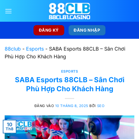
Bỏ
qua
nội
dung
ĐĂNG KÝ
ĐĂNG NHẬP
88club
-
Esports
-
SABA Esports 88CLB – Sân Chơi
Phù Hợp Cho Khách Hàng
ESPORTS
SABA Esports 88CLB – Sân Chơi
Phù Hợp Cho Khách Hàng
ĐĂNG VÀO
10 THÁNG 8, 2025
BỞI
SEO
10
Th8