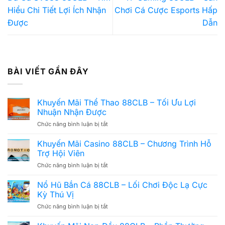
Hiểu Chi Tiết Lợi Ích Nhận
Chơi Cá Cược Esports Hấp
Được
Dẫn
BÀI VIẾT GẦN ĐÂY
Khuyến Mãi Thể Thao 88CLB – Tối Ưu Lợi
Nhuận Nhận Được
Chức năng bình luận bị tắt
ở
Khuyến
Mãi
Khuyến Mãi Casino 88CLB – Chương Trình Hỗ
Thể
Trợ Hội Viên
Thao
Chức năng bình luận bị tắt
ở
88CLB
Khuyến
–
Mãi
Nổ Hũ Bắn Cá 88CLB – Lối Chơi Độc Lạ Cực
Tối
Casino
Ưu
Kỳ Thú Vị
88CLB
Lợi
Chức năng bình luận bị tắt
ở
–
Nhuận
Nổ
Chương
Nhận
Hũ
Trình