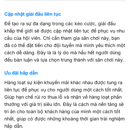
Cập nhật giải đấu liên tục
Để tạo ra sự đa dạng trong các kèo cược, giải đấu
khắp thế giới sẽ được cập nhật liên tục để phục vụ nhu
cầu của hội viên. Chỉ cần tham gia sân chơi này, bạn
đã có thể đặt tiền cho đội tuyển mà mình yêu thích một
cách dễ dàng. Đây là là lý do mà hầu hết người dùng
đều bàn luận và lựa chọn trung thành với sân chơi này.
Ưu đãi hấp dẫn
Hàng loạt sự kiện khuyến mãi khác nhau được tung ra
liên tục để phục vụ cho người dùng một cách tốt nhất.
Giúp hạn chế rủi ro thua lỗ và nhận về hàng loạt phần
thưởng với giá trị siêu lớn. Đây là cách mà nền tảng sẽ
tri ân cho toàn bộ khách hàng của mình một cách tốt
nhất, giúp có được những khoảng thời gian trải nghiệm
hấp dẫn.