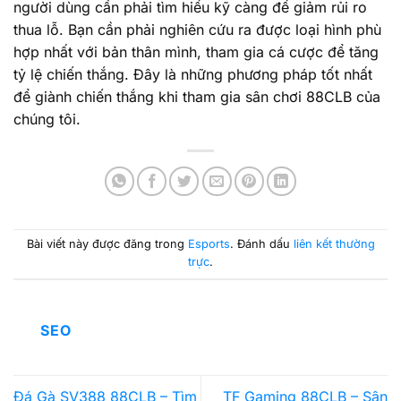
người dùng cần phải tìm hiểu kỹ càng để giảm rủi ro
thua lỗ. Bạn cần phải nghiên cứu ra được loại hình phù
hợp nhất với bản thân mình, tham gia cá cược để tăng
tỷ lệ chiến thắng. Đây là những phương pháp tốt nhất
để giành chiến thắng khi tham gia sân chơi 88CLB của
chúng tôi.
Bài viết này được đăng trong
Esports
. Đánh dấu
liên kết thường
trực
.
SEO
Đá Gà SV388 88CLB – Tìm
TF Gaming 88CLB – Sân